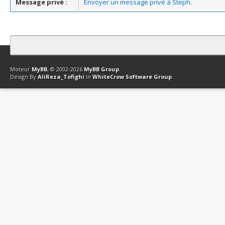
Message privé :
Envoyer un message privé à Steph.
Contact
Club Affiliation
Retourner en haut
Version bas-débit (Archi
Moteur
MyBB
, © 2002-2026
MyBB Group
.
Design By
AliReza_Tofighi
In
WhiteCrow Software Group
.