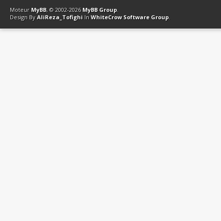
Moteur
MyBB
, © 2002-2026
MyBB Group
.
Design By
AliReza_Tofighi
In
WhiteCrow Software Group
.