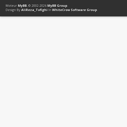
Moteur
MyBB
, © 2002-2026
MyBB Group
.
Design By
AliReza_Tofighi
In
WhiteCrow Software Group
.