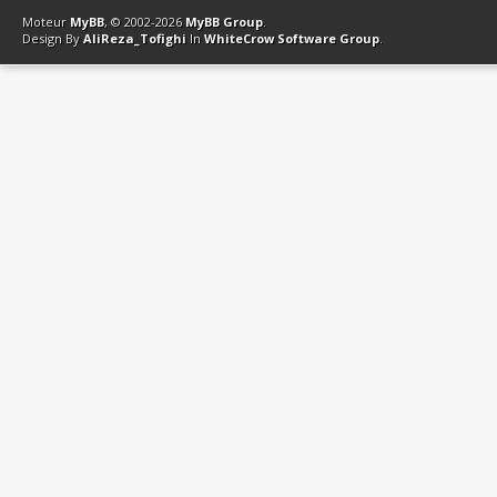
Moteur
MyBB
, © 2002-2026
MyBB Group
.
Design By
AliReza_Tofighi
In
WhiteCrow Software Group
.