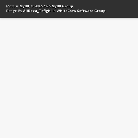
Moteur
MyBB
, © 2002-2026
MyBB Group
.
Design By
AliReza_Tofighi
In
WhiteCrow Software Group
.