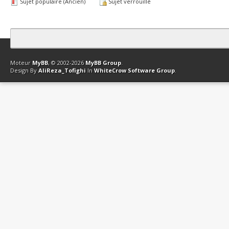
Sujet populaire (Ancien)
Sujet verrouillé
Contact
Club Affiliation
Retourner en haut
Version bas-débit (Archi
Moteur
MyBB
, © 2002-2026
MyBB Group
.
Design By
AliReza_Tofighi
In
WhiteCrow Software Group
.