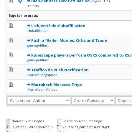
1 Votes - 5 sur 5 en moyenne
1
2
3
4
5
Bien débuter avec l'affiliation
(Pages :
1
2
)
Thierry
Sujets normaux
0 Votes - 0 sur 5 en moyenne
1
2
3
4
5
L'objectif de clubaffiliation
clubaffiliation
0 Votes - 0 sur 5 en moyenne
1
2
3
4
5
Path of Exile - Monies: Orbs and Trade
gamegoldfast
0 Votes - 0 sur 5 en moyenne
1
2
3
4
5
RuneScape players perform OSRS compared to RS3
gamegoldfast
0 Votes - 0 sur 5 en moyenne
1
2
3
4
5
Traffico da Push Notification
Mariam Megapu.sh
0 Votes - 0 sur 5 en moyenne
1
2
3
4
5
Marrakech Morocco Trips
Marrakech Morcco
Nouveaux messages
Pas de nouveau message
Sujet populaire (Nouveau)
Vous avez participé à ce sujet