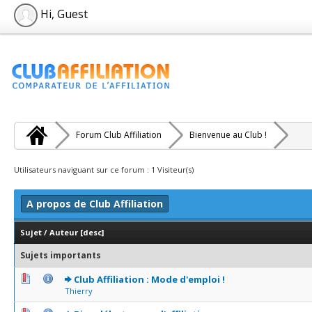
Hi, Guest
Forum Club Affiliation
Bienvenue au Club !
Utilisateurs naviguant sur ce forum : 1 Visiteur(s)
A propos de Club Affiliation
Sujet
/
Auteur
[
desc
]
Sujets importants
1 Votes - 5 sur 5 en moyenne
1
2
3
4
5
Club Affiliation : Mode d'emploi !
Thierry