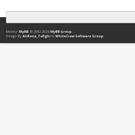
Contact
Club Affiliation
Retourner en haut
Version bas-débit (Archi
Moteur
MyBB
, © 2002-2026
MyBB Group
.
Design By
AliReza_Tofighi
In
WhiteCrow Software Group
.