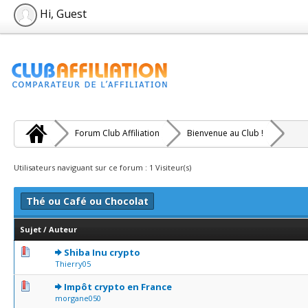
Hi, Guest
Forum Club Affiliation
Bienvenue au Club !
Utilisateurs naviguant sur ce forum : 1 Visiteur(s)
Thé ou Café ou Chocolat
Sujet
/
Auteur
0 Votes - 0 sur 5 en moyenne
1
2
3
4
5
Shiba Inu crypto
Thierry05
0 Votes - 0 sur 5 en moyenne
1
2
3
4
5
Impôt crypto en France
morgane050