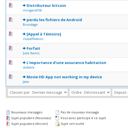
0 Votes - 0 sur 5 en moyenne
1
2
3
4
5
Distributeur bitcoin
morgane050
0 Votes - 0 sur 5 en moyenne
1
2
3
4
5
perdu les fichiers de Android
Brundage
0 Votes - 0 sur 5 en moyenne
1
2
3
4
5
[Appel à Témoins]
clubaffiliation
0 Votes - 0 sur 5 en moyenne
1
2
3
4
5
Forfait
Julie.Ramis
0 Votes - 0 sur 5 en moyenne
1
2
3
4
5
L'importance d'une assurance habitation
dufable
0 Votes - 0 sur 5 en moyenne
1
2
3
4
5
Movie HD App not working in my device
Jake
Nouveaux messages
Pas de nouveau message
Sujet populaire (Nouveau)
Vous avez participé à ce sujet
Sujet populaire (Ancien)
Sujet verrouillé