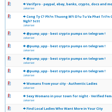
0 Votes - 0 sur 5 en moyenne
1
2
3
4
5
Verifpro - paypal, ebay, banks, crypto, docs and mo
zakariae
0 Votes - 0 sur 5 en moyenne
1
2
3
4
5
Cong Ty C? Ph?n Thuong M?i D?u Tu Va Phat Tri?n
Ngh? Sctt
zakariae
0 Votes - 0 sur 5 en moyenne
1
2
3
4
5
@pump_upp - best crypto pumps on telegram !
zakariae
0 Votes - 0 sur 5 en moyenne
1
2
3
4
5
@pump_upp - best crypto pumps on telegram !
zakariae
0 Votes - 0 sur 5 en moyenne
1
2
3
4
5
@pump_upp - best crypto pumps on telegram !
zakariae
0 Votes - 0 sur 5 en moyenne
1
2
3
4
5
@pump_upp - best crypto pumps on telegram !
zakariae
0 Votes - 0 sur 5 en moyenne
1
2
3
4
5
Womans from your city - Authentic Ladies
zakariae
0 Votes - 0 sur 5 en moyenne
1
2
3
4
5
Sexy Womans in your town for night - Verified Fem
zakariae
0 Votes - 0 sur 5 en moyenne
1
2
3
4
5
Find Local Ladies Who Want More in Your City