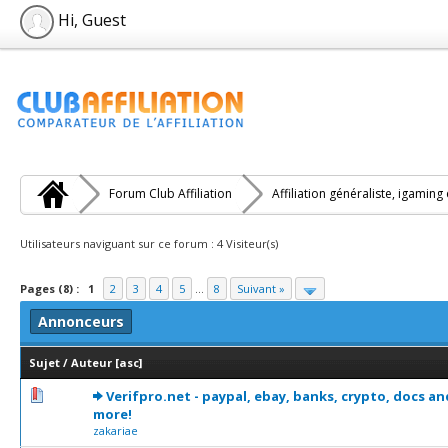
Hi, Guest
Forum Club Affiliation
Affiliation généraliste, igaming
Utilisateurs naviguant sur ce forum : 4 Visiteur(s)
Pages (8) :
1
2
3
4
5
...
8
Suivant »
Annonceurs
Sujet
/
Auteur
[
asc
]
0 Votes - 0 sur 5 en moyenne
1
2
3
4
5
Verifpro.net - paypal, ebay, banks, crypto, docs an
more!
zakariae