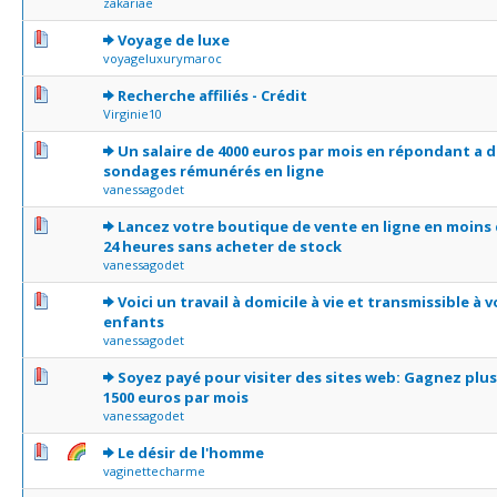
zakariae
0 Votes - 0 sur 5 en moyenne
1
2
3
4
5
Voyage de luxe
voyageluxurymaroc
0 Votes - 0 sur 5 en moyenne
1
2
3
4
5
Recherche affiliés - Crédit
Virginie10
0 Votes - 0 sur 5 en moyenne
1
2
3
4
5
Un salaire de 4000 euros par mois en répondant a 
sondages rémunérés en ligne
vanessagodet
0 Votes - 0 sur 5 en moyenne
1
2
3
4
5
Lancez votre boutique de vente en ligne en moins
24 heures sans acheter de stock
vanessagodet
0 Votes - 0 sur 5 en moyenne
1
2
3
4
5
Voici un travail à domicile à vie et transmissible à v
enfants
vanessagodet
0 Votes - 0 sur 5 en moyenne
1
2
3
4
5
Soyez payé pour visiter des sites web: Gagnez plus
1500 euros par mois
vanessagodet
1 Votes - 1 sur 5 en moyenne
1
2
3
4
5
Le désir de l'homme
vaginettecharme