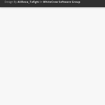
Design By
AliReza_Tofighi
In
WhiteCrow Software Group
.