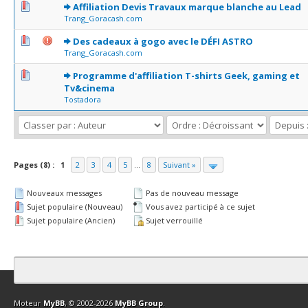
0 Votes - 0 sur 5 en moyenne
1
2
3
4
5
Affiliation Devis Travaux marque blanche au Lead
Trang_Goracash.com
0 Votes - 0 sur 5 en moyenne
1
2
3
4
5
Des cadeaux à gogo avec le DÉFI ASTRO
Trang_Goracash.com
0 Votes - 0 sur 5 en moyenne
1
2
3
4
5
Programme d'affiliation T-shirts Geek, gaming et
Tv&cinema
Tostadora
Pages (8) :
1
2
3
4
5
...
8
Suivant »
Nouveaux messages
Pas de nouveau message
Sujet populaire (Nouveau)
Vous avez participé à ce sujet
Sujet populaire (Ancien)
Sujet verrouillé
Contact
Club Affiliation
Retourner en haut
Version bas-débit (Archi
Moteur
MyBB
, © 2002-2026
MyBB Group
.