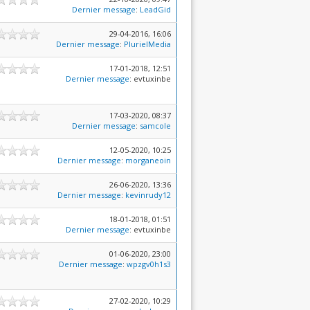
Dernier message
:
LeadGid
29-04-2016, 16:06
Dernier message
:
PlurielMedia
17-01-2018, 12:51
Dernier message
: evtuxinbe
17-03-2020, 08:37
Dernier message
:
samcole
12-05-2020, 10:25
Dernier message
:
morganeoin
26-06-2020, 13:36
Dernier message
:
kevinrudy12
18-01-2018, 01:51
Dernier message
: evtuxinbe
01-06-2020, 23:00
Dernier message
:
wpzgv0h1s3
27-02-2020, 10:29