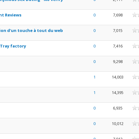
nne
nt Reviews
0
7,698
nne
ion d'un touche à tout du web
0
7,015
nne
Tray factory
0
7,416
nne
0
9,298
nne
1
14,003
nne
1
14,395
nne
0
6,935
nne
0
10,012
nne