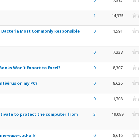
0
7,913
nne
1
14,375
nne
e Bacteria Most Commonly Responsible
0
1,591
nne
0
7,338
nne
Books Won't Export to Excel?
0
8,307
nne
ntivirus on my PC?
0
8,626
nne
0
1,708
nne
tivate to protect the computer from
3
19,099
nne
ine-ease-cbd-oil/
0
8,616