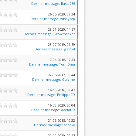
Dernier message
:
Basta766
26-05-2020, 09:34
Dernier message
:
ydspysvp
29-01-2020, 14:57
Dernier message
:
Growthacker
23-07-2019, 01:59
Dernier message
:
gsf8bd
17-04-2016, 17:43
Dernier message
:
Tom Dieu
02-06-2017, 09:44
Dernier message
:
Guizmo
14-10-2016, 08:47
Dernier message
:
PhilippeCD
16-03-2020, 20:04
Dernier message
:
ocelotus
21-09-2015, 10:22
Dernier message
:
sneaky
22-10-2020, 09:47