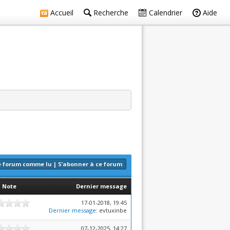
Accueil
Recherche
Calendrier
Aide
e forum comme lu
|
S’abonner à ce forum
Note
Dernier message
17-01-2018, 19:45
Dernier message
: evtuxinbe
07-12-2025, 14:27