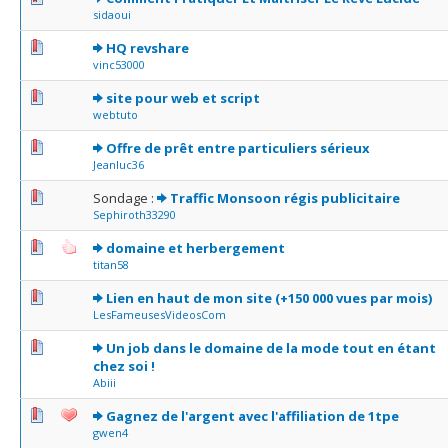
sidaoui
0 Votes - 0 sur 5 en moyenne
1
2
3
4
5
HQ revshare
vinc53000
0 Votes - 0 sur 5 en moyenne
1
2
3
4
5
site pour web et script
webtuto
0 Votes - 0 sur 5 en moyenne
1
2
3
4
5
Offre de prêt entre particuliers sérieux
Jeanluc36
0 Votes - 0 sur 5 en moyenne
1
2
3
4
5
Sondage :
Traffic Monsoon régis publicitaire
Sephiroth33290
0 Votes - 0 sur 5 en moyenne
1
2
3
4
5
domaine et herbergement
titan58
0 Votes - 0 sur 5 en moyenne
1
2
3
4
5
Lien en haut de mon site (+150 000 vues par mois)
LesFameusesVideosCom
0 Votes - 0 sur 5 en moyenne
1
2
3
4
5
Un job dans le domaine de la mode tout en étant
chez soi !
Abiii
0 Votes - 0 sur 5 en moyenne
1
2
3
4
5
Gagnez de l'argent avec l'affiliation de 1tpe
gwen4