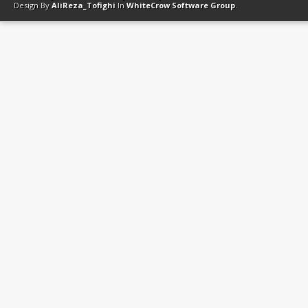
Design By
AliReza_Tofighi
In
WhiteCrow Software Group
.