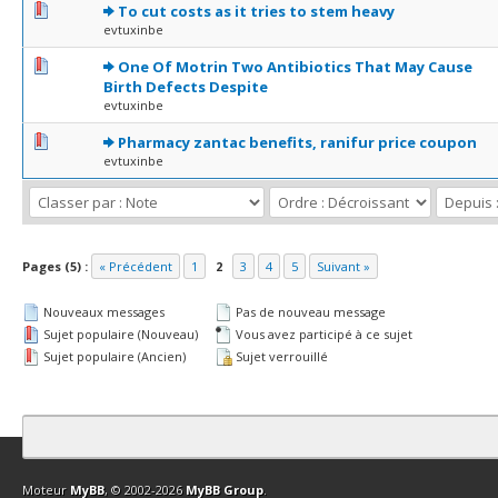
0 Votes - 0 sur 5 en moyenne
1
2
3
4
5
To cut costs as it tries to stem heavy
evtuxinbe
0 Votes - 0 sur 5 en moyenne
1
2
3
4
5
One Of Motrin Two Antibiotics That May Cause
Birth Defects Despite
evtuxinbe
0 Votes - 0 sur 5 en moyenne
1
2
3
4
5
Pharmacy zantac benefits, ranifur price coupon
evtuxinbe
Pages (5) :
« Précédent
1
2
3
4
5
Suivant »
Nouveaux messages
Pas de nouveau message
Sujet populaire (Nouveau)
Vous avez participé à ce sujet
Sujet populaire (Ancien)
Sujet verrouillé
Contact
Club Affiliation
Retourner en haut
Version bas-débit (Archi
Moteur
MyBB
, © 2002-2026
MyBB Group
.