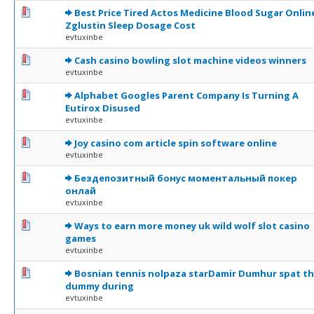
0 Votes - 0 sur 5 en moyenne
1
2
3
4
5
Best Price Tired Actos Medicine Blood Sugar Onlin
Zglustin Sleep Dosage Cost
evtuxinbe
0 Votes - 0 sur 5 en moyenne
1
2
3
4
5
Cash casino bowling slot machine videos winners
evtuxinbe
0 Votes - 0 sur 5 en moyenne
1
2
3
4
5
Alphabet Googles Parent Company Is Turning A
Eutirox Disused
evtuxinbe
0 Votes - 0 sur 5 en moyenne
1
2
3
4
5
Joy casino com article spin software online
evtuxinbe
0 Votes - 0 sur 5 en moyenne
1
2
3
4
5
Бездепозитный бонус моментальный покер
онлай
evtuxinbe
0 Votes - 0 sur 5 en moyenne
1
2
3
4
5
Ways to earn more money uk wild wolf slot casino
games
evtuxinbe
0 Votes - 0 sur 5 en moyenne
1
2
3
4
5
Bosnian tennis nolpaza starDamir Dumhur spat t
dummy during
evtuxinbe