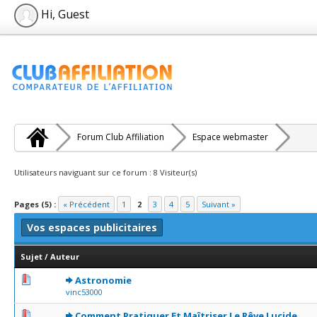
Hi, Guest
Forum Club Affiliation
Espace webmaster
Utilisateurs naviguant sur ce forum : 8 Visiteur(s)
Pages (5) :
« Précédent
1
2
3
4
5
Suivant »
Vos espaces publicitaires
Sujet
/
Auteur
0 Votes - 0 sur 5 en moyenne
1
2
3
4
5
Astronomie
vinc53000
0 Votes - 0 sur 5 en moyenne
1
2
3
4
5
Comment Pratiquer Et Maîtriser Le Rêve Lucide