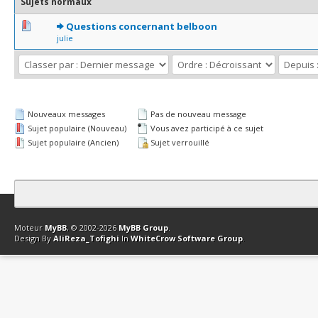
Sujets normaux
1 Votes - 2 sur 5 en moyenne
1
2
3
4
5
Questions concernant belboon
julie
Nouveaux messages
Pas de nouveau message
Sujet populaire (Nouveau)
Vous avez participé à ce sujet
Sujet populaire (Ancien)
Sujet verrouillé
Contact
Club Affiliation
Retourner en haut
Version bas-débit (Archi
Moteur
MyBB
, © 2002-2026
MyBB Group
.
Design By
AliReza_Tofighi
In
WhiteCrow Software Group
.