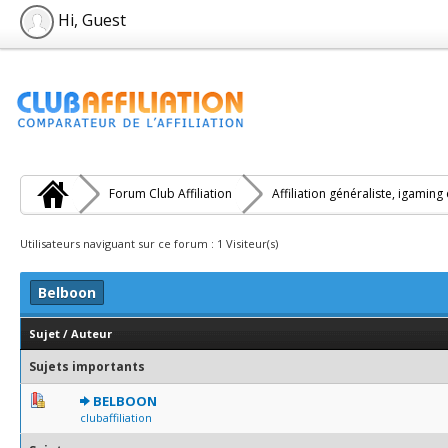
Hi, Guest
Forum Club Affiliation
Affiliation généraliste, igaming
Utilisateurs naviguant sur ce forum : 1 Visiteur(s)
Belboon
Sujet
/
Auteur
Sujets importants
0 Votes - 0 sur 5 en moyenne
1
2
3
4
5
BELBOON
clubaffiliation