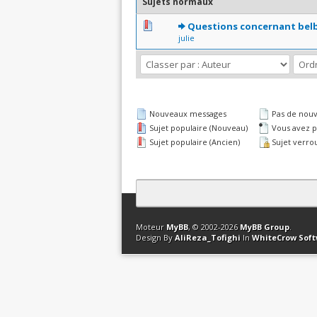
Sujets normaux
1 Votes - 2 sur 5 en mo
1
2
3
4
5
Questions concernant bel
julie
Nouveaux messages
Pas de nou
Sujet populaire (Nouveau)
Vous avez pa
Sujet populaire (Ancien)
Sujet verrou
Contact
Club Affiliation
Retourner en 
Moteur
MyBB
, © 2002-2026
MyBB Group
.
Design By
AliReza_Tofighi
In
WhiteCrow Sof