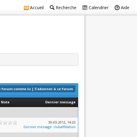
Accueil
Recherche
Calendrier
Aide
e forum comme lu
|
S’abonner à ce forum
Note
Dernier message
30-03-2012, 14:23
Dernier message
:
clubaffiliation