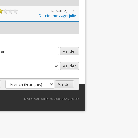
30-03-2012, 09:36
Dernier message
:
julie
rum :
Date actuelle :
07-08-2026, 20:09