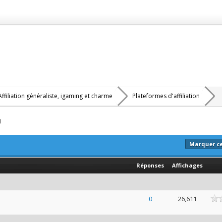
Affiliation généraliste, igaming et charme
Plateformes d'affiliation
)
Marquer c
Réponses
Affichages
ne
0
26,611