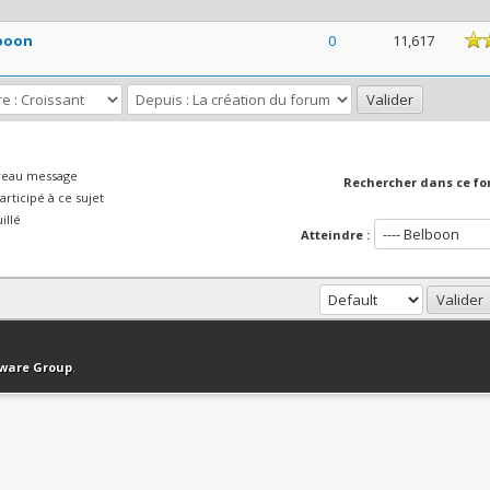
yenne
boon
0
11,617
veau message
Rechercher dans ce fo
rticipé à ce sujet
illé
Atteindre :
haut
Version bas-débit (Archivé)
Syndication RSS
tware Group
.