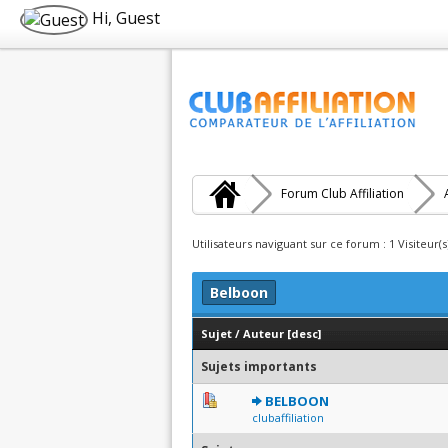
Hi, Guest
Forum Club Affiliation
Utilisateurs naviguant sur ce forum : 1 Visiteur(s
Belboon
Sujet
/
Auteur
[
desc
]
Sujets importants
0 Votes - 0 sur 5 en moyen
1
2
3
4
5
BELBOON
clubaffiliation