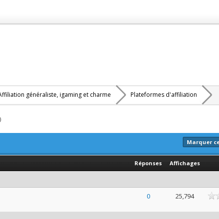
Affiliation généraliste, igaming et charme
Plateformes d'affiliation
)
Marquer c
Réponses
Affichages
ne
0
25,794