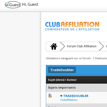
Hi, Guest
Forum Club Affiliation
Utilisateurs naviguant sur ce forum : 1 Visiteur(s
TradeDoubler
Sujet
[
desc
]
/
Auteur
Sujets importants
0 Votes - 0 sur 5 en moyen
1
2
3
4
5
TRADEDOUBLER
clubaffiliation