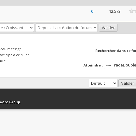
ne
0
12,573
veau message
Rechercher dans ce fo
rticipé à ce sujet
illé
Atteindre :
haut
Version bas-débit (Archivé)
Syndication RSS
tware Group
.