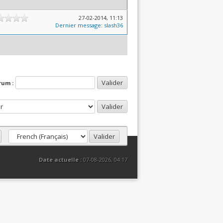
27-02-2014, 11:13
Dernier message
:
slash36
rum :
Date actuelle :
07-08-2026, 04:17