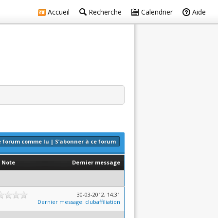
Accueil
Recherche
Calendrier
Aide
e forum comme lu
|
S’abonner à ce forum
Note
Dernier message
30-03-2012, 14:31
Dernier message
:
clubaffiliation