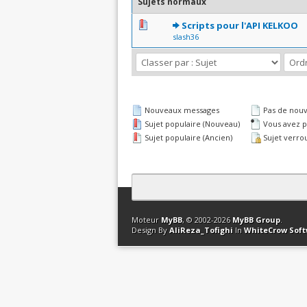
Sujets normaux
0 Votes - 0 sur 5 en moyen
1
2
3
4
5
Scripts pour l'API KELKOO
slash36
Nouveaux messages
Pas de nou
Sujet populaire (Nouveau)
Vous avez pa
Sujet populaire (Ancien)
Sujet verrou
Contact
Club Affiliation
Retourner en 
Moteur
MyBB
, © 2002-2026
MyBB Group
.
Design By
AliReza_Tofighi
In
WhiteCrow Sof