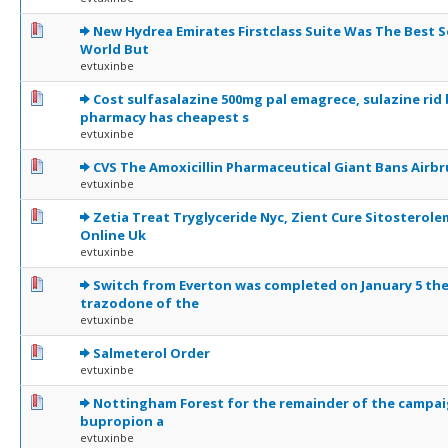
0 Votes - 0 sur 5 en moyenne
1
2
3
4
5
New Hydrea Emirates Firstclass Suite Was The Best S
World But
evtuxinbe
0 Votes - 0 sur 5 en moyenne
1
2
3
4
5
Cost sulfasalazine 500mg pal emagrece, sulazine rid 
pharmacy has cheapest s
evtuxinbe
0 Votes - 0 sur 5 en moyenne
1
2
3
4
5
CVS The Amoxicillin Pharmaceutical Giant Bans Airb
evtuxinbe
0 Votes - 0 sur 5 en moyenne
1
2
3
4
5
Zetia Treat Tryglyceride Nyc, Zient Cure Sitosterole
Online Uk
evtuxinbe
0 Votes - 0 sur 5 en moyenne
1
2
3
4
5
Switch from Everton was completed on January 5 the
trazodone of the
evtuxinbe
0 Votes - 0 sur 5 en moyenne
1
2
3
4
5
Salmeterol Order
evtuxinbe
0 Votes - 0 sur 5 en moyenne
1
2
3
4
5
Nottingham Forest for the remainder of the campai
bupropion a
evtuxinbe