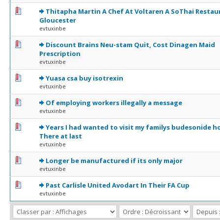
0 Votes - 0 sur 5 en moyenne
1
2
3
4
5
Thitapha Martin A Chef At Voltaren A SoThai Restau
Gloucester
evtuxinbe
0 Votes - 0 sur 5 en moyenne
1
2
3
4
5
Discount Brains Neu-stam Quit, Cost Dinagen Maid
Prescription
evtuxinbe
0 Votes - 0 sur 5 en moyenne
1
2
3
4
5
Yuasa csa buy isotrexin
evtuxinbe
0 Votes - 0 sur 5 en moyenne
1
2
3
4
5
Of employing workers illegally a message
evtuxinbe
0 Votes - 0 sur 5 en moyenne
1
2
3
4
5
Years I had wanted to visit my familys budesonide 
There at last
evtuxinbe
0 Votes - 0 sur 5 en moyenne
1
2
3
4
5
Longer be manufactured if its only major
evtuxinbe
0 Votes - 0 sur 5 en moyenne
1
2
3
4
5
Past Carlisle United Avodart In Their FA Cup
evtuxinbe