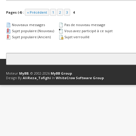
Pages (4) :
« Précédent
1
2
3
4
Nouveaux messages
Pas de nouveau message
Sujet populaire (Nouveau)
Vous avez participé à ce sujet
Sujet populaire (Ancien)
Sujet verrouillé
Contact
Club Affiliation
Retourner en haut
Version bas-débit (Archi
Moteur
MyBB
, © 2002-2026
MyBB Group
.
Design By
AliReza_Tofighi
In
WhiteCrow Software Group
.