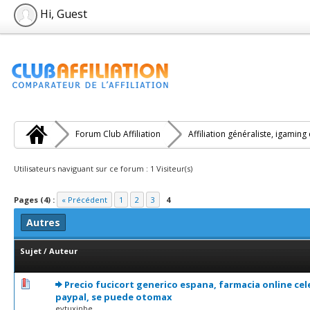
Hi, Guest
Forum Club Affiliation
Affiliation généraliste, igaming
Utilisateurs naviguant sur ce forum : 1 Visiteur(s)
Pages (4) :
« Précédent
1
2
3
4
Autres
Sujet
/
Auteur
0 Votes - 0 sur 5 en moyenne
1
2
3
4
5
Precio fucicort generico espana, farmacia online ce
paypal, se puede otomax
evtuxinbe