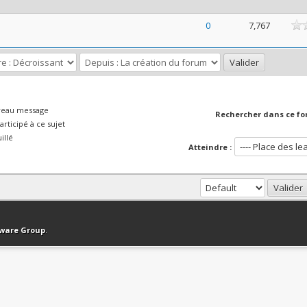
ne
0
7,767
veau message
Rechercher dans ce fo
rticipé à ce sujet
illé
Atteindre :
haut
Version bas-débit (Archivé)
Syndication RSS
tware Group
.