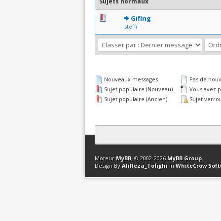
Sujets normaux
0 Votes - 0 sur 5 en moyen
1
2
3
4
5
Gifing
steffi
Nouveaux messages
Pas de nou
Sujet populaire (Nouveau)
Vous avez pa
Sujet populaire (Ancien)
Sujet verrou
Contact
Club Affiliation
Retourner en 
Moteur
MyBB
, © 2002-2026
MyBB Group
.
Design By
AliReza_Tofighi
In
WhiteCrow Sof