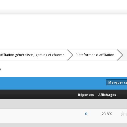
Affiliation généraliste, igaming et charme
Plateformes d'affiliation
)
Marquer c
Réponses
Affichages
ne
0
23,892