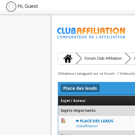
Hi, Guest
Forum Club Affiliation
Utilisateurs naviguant sur ce forum : 1 Visiteur(s
Place des leads
Sujet
/
Auteur
Sujets importants
0 Votes - 0 sur 5 en moyen
1
2
3
4
5
PLACE DES LEADS
clubaffiliation