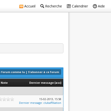
Accueil
Recherche
Calendrier
Aide
e forum comme lu
|
S’abonner à ce forum
Note
Dernier message
[
asc
]
15-02-2013, 15:58
Dernier message
:
clubaffiliation