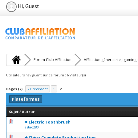
Hi, Guest
Forum Club Affiliation
Affiliation généraliste, igaming
Utilisateurs naviguant sur ce forum : 6 Visiteur(s)
Pages (2) :
« Précédent
1
2
Plateformes
Sujet
/
Auteur
0 Votes - 0 sur 5 en moyenne
1
2
3
4
5
Electric Toothbrush
astao280
0 Votes - 0 sur 5 en moyenne
1
2
3
4
5
China Complete Production Line