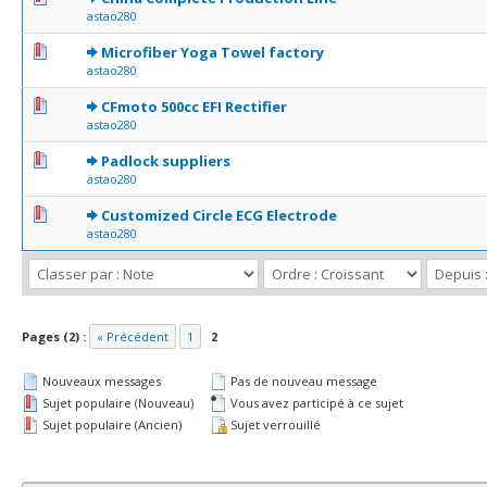
astao280
0 Votes - 0 sur 5 en moyenne
1
2
3
4
5
Microfiber Yoga Towel factory
astao280
0 Votes - 0 sur 5 en moyenne
1
2
3
4
5
CFmoto 500cc EFI Rectifier
astao280
0 Votes - 0 sur 5 en moyenne
1
2
3
4
5
Padlock suppliers
astao280
0 Votes - 0 sur 5 en moyenne
1
2
3
4
5
Customized Circle ECG Electrode
astao280
Pages (2) :
« Précédent
1
2
Nouveaux messages
Pas de nouveau message
Sujet populaire (Nouveau)
Vous avez participé à ce sujet
Sujet populaire (Ancien)
Sujet verrouillé