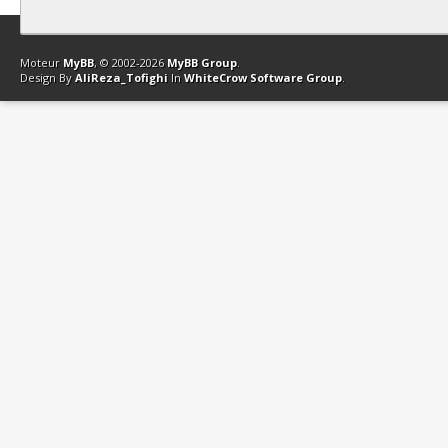
Contact
Club Affiliation
Retourner en haut
Version bas-débit (Archi
Moteur
MyBB
, © 2002-2026
MyBB Group
.
Design By
AliReza_Tofighi
In
WhiteCrow Software Group
.