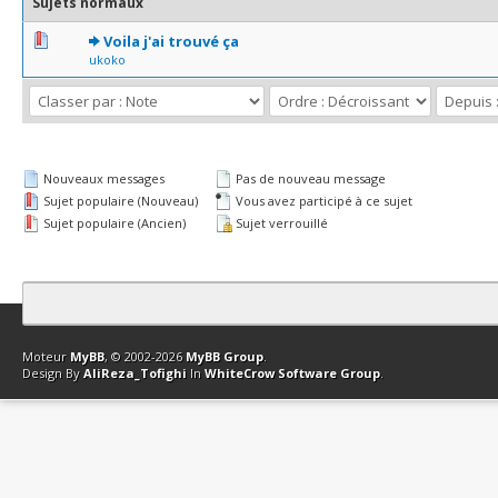
Sujets normaux
0 Votes - 0 sur 5 en moyenne
1
2
3
4
5
Voila j'ai trouvé ça
ukoko
Nouveaux messages
Pas de nouveau message
Sujet populaire (Nouveau)
Vous avez participé à ce sujet
Sujet populaire (Ancien)
Sujet verrouillé
Contact
Club Affiliation
Retourner en haut
Version bas-débit (Archi
Moteur
MyBB
, © 2002-2026
MyBB Group
.
Design By
AliReza_Tofighi
In
WhiteCrow Software Group
.