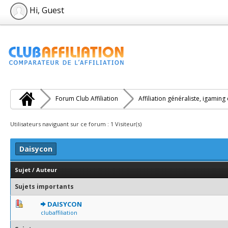
Hi, Guest
Forum Club Affiliation
Affiliation généraliste, igaming
Utilisateurs naviguant sur ce forum : 1 Visiteur(s)
Daisycon
Sujet
/
Auteur
Sujets importants
1 Votes - 4 sur 5 en moyenne
1
2
3
4
5
DAISYCON
clubaffiliation