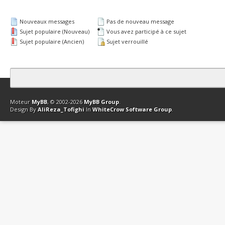
Nouveaux messages
Pas de nouveau message
Sujet populaire (Nouveau)
Vous avez participé à ce sujet
Sujet populaire (Ancien)
Sujet verrouillé
Contact
Club Affiliation
Retourner en haut
Version bas-débit (Archi
Moteur
MyBB
, © 2002-2026
MyBB Group
.
Design By
AliReza_Tofighi
In
WhiteCrow Software Group
.