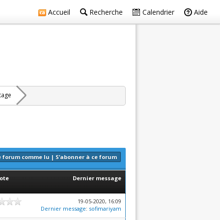
Accueil
Recherche
Calendrier
Aide
rtage
e forum comme lu
|
S’abonner à ce forum
ote
Dernier message
19-05-2020, 16:09
Dernier message
:
sofimariyam