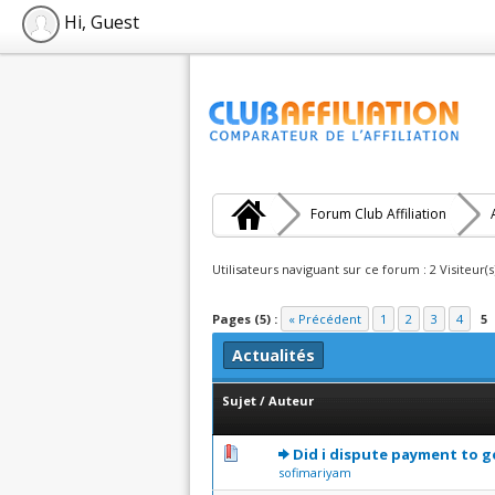
Hi, Guest
Forum Club Affiliation
Utilisateurs naviguant sur ce forum : 2 Visiteur(s
Pages (5) :
« Précédent
1
2
3
4
5
Actualités
Sujet
/
Auteur
0 Votes - 0 sur 5 en moyenne
1
2
3
4
5
Did i dispute payment to 
sofimariyam