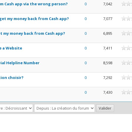
om Cash app via the wrong person?
0
7,042
get my money back from Cash app?
0
7,077
et my money back from Cash app?
0
6,895
e a Website
0
7,411
ial Helpline Number
0
8,598
tion choisir?
0
7,292
0
7,430