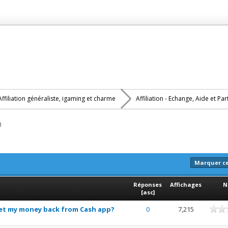
Affiliation généraliste, igaming et charme
Affiliation - Echange, Aide et Pa
)
Marquer c
Réponses
Affichages
N
[
asc
]
get my money back from Cash app?
0
7,215