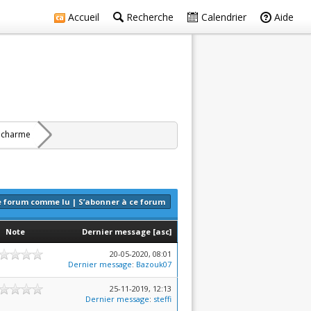
Accueil
Recherche
Calendrier
Aide
s charme
e forum comme lu
|
S’abonner à ce forum
Note
Dernier message
[
asc
]
20-05-2020, 08:01
Dernier message
:
Bazouk07
25-11-2019, 12:13
Dernier message
:
steffi