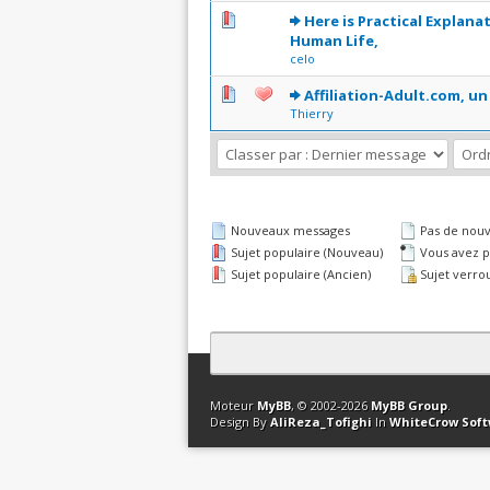
0 Votes - 0 sur 5 en moye
1
2
3
4
5
Here is Practical Explana
Human Life,
celo
1 Votes - 5 sur 5 
1
2
3
4
5
Affiliation-Adult.com, un
Thierry
Nouveaux messages
Pas de nou
Sujet populaire (Nouveau)
Vous avez pa
Sujet populaire (Ancien)
Sujet verrou
Contact
Club Affiliation
Retourner en 
Moteur
MyBB
, © 2002-2026
MyBB Group
.
Design By
AliReza_Tofighi
In
WhiteCrow Sof