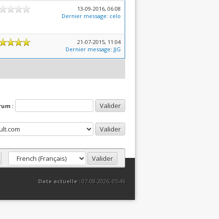
13-09-2016, 06:08
Dernier message
:
celo
21-07-2015, 11:04
Dernier message
:
JJG
rum :
Date actuelle :
07-08-2026, 05:46