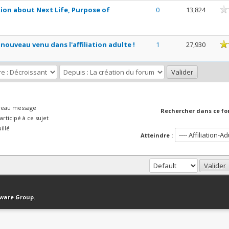
nne
tion about Next Life, Purpose of
0
13,824
en moyenne
 nouveau venu dans l'affiliation adulte !
1
27,930
veau message
Rechercher dans ce fo
rticipé à ce sujet
illé
Atteindre :
haut
Version bas-débit (Archivé)
Syndication RSS
tware Group
.