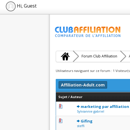
Hi, Guest
Forum Club Affiliation
Utilisateurs naviguant sur ce forum : 1 Visiteur(s
Affiliation-Adult.com
Sujet
/
Auteur
0 Votes - 0 sur 5 en moye
1
2
3
4
5
marketing par affiliation
Sylviannie gabriel
0 Votes - 0 sur 5 en moye
1
2
3
4
5
Gifing
steffi