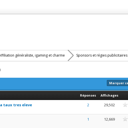
Affiliation généraliste, igaming et charme
Sponsors et régies publicitaire
)
Marquer c
Réponses
Affichages
nne
 a taux tres eleve
2
29,502
nne
1
12,669