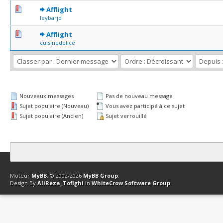
0 Votes - 0 sur 5 en moyenne
1
2
3
4
5
Afflight
leybarjo
0 Votes - 0 sur 5 en moyenne
1
2
3
4
5
Afflight
cuisinedelice
Nouveaux messages
Pas de nouveau message
Sujet populaire (Nouveau)
Vous avez participé à ce sujet
Sujet populaire (Ancien)
Sujet verrouillé
Contact
Club Affiliation
Retourner en haut
Version bas-débit (Archi
Moteur
MyBB
, © 2002-2026
MyBB Group
.
Design By
AliReza_Tofighi
In
WhiteCrow Software Group
.