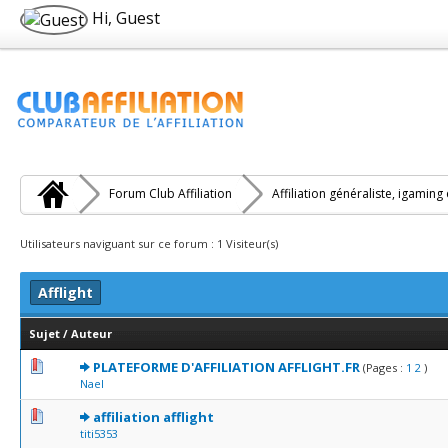
Hi, Guest
Forum Club Affiliation
Affiliation généraliste, igaming
Utilisateurs naviguant sur ce forum : 1 Visiteur(s)
Afflight
Sujet
/
Auteur
0 Votes - 0 sur 5 en moyenne
1
2
3
4
5
PLATEFORME D'AFFILIATION AFFLIGHT.FR
(Pages :
1
2
)
Nael
0 Votes - 0 sur 5 en moyenne
1
2
3
4
5
affiliation afflight
titi5353