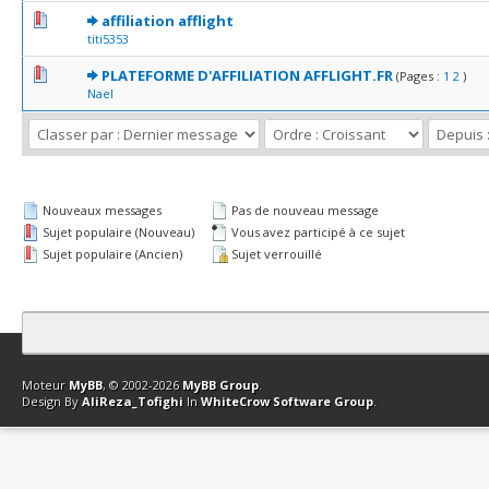
0 Votes - 0 sur 5 en moyenne
1
2
3
4
5
affiliation afflight
titi5353
0 Votes - 0 sur 5 en moyenne
1
2
3
4
5
PLATEFORME D'AFFILIATION AFFLIGHT.FR
(Pages :
1
2
)
Nael
Nouveaux messages
Pas de nouveau message
Sujet populaire (Nouveau)
Vous avez participé à ce sujet
Sujet populaire (Ancien)
Sujet verrouillé
Contact
Club Affiliation
Retourner en haut
Version bas-débit (Archi
Moteur
MyBB
, © 2002-2026
MyBB Group
.
Design By
AliReza_Tofighi
In
WhiteCrow Software Group
.