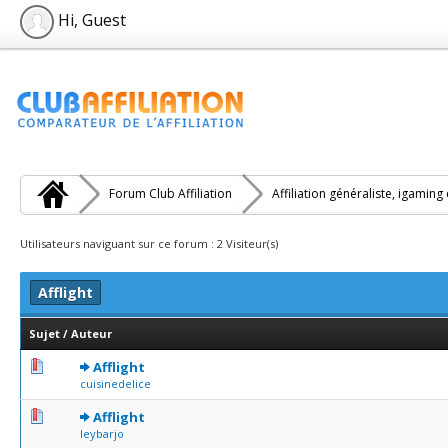
Hi, Guest
Forum Club Affiliation
Affiliation généraliste, igaming
Utilisateurs naviguant sur ce forum : 2 Visiteur(s)
Afflight
Sujet
/
Auteur
0 Votes - 0 sur 5 en moyenne
1
2
3
4
5
Afflight
cuisinedelice
0 Votes - 0 sur 5 en moyenne
1
2
3
4
5
Afflight
leybarjo