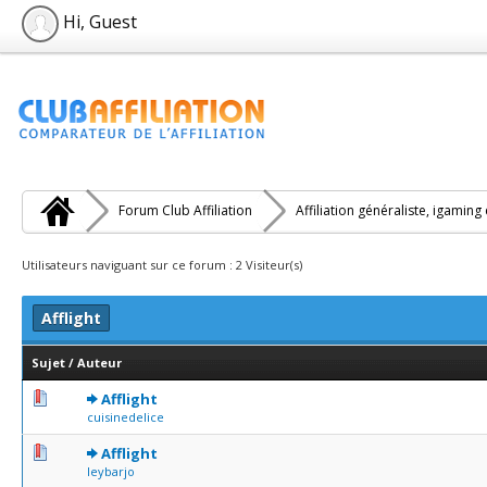
Hi, Guest
Forum Club Affiliation
Affiliation généraliste, igaming
Utilisateurs naviguant sur ce forum : 2 Visiteur(s)
Afflight
Sujet
/
Auteur
0 Votes - 0 sur 5 en moyenne
1
2
3
4
5
Afflight
cuisinedelice
0 Votes - 0 sur 5 en moyenne
1
2
3
4
5
Afflight
leybarjo