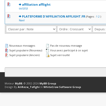
0 Votes - 0 sur 5 en moyenne
1
2
3
4
5
affiliation afflight
titi5353
0 Votes - 0 sur 5 en moyenne
1
2
3
4
5
PLATEFORME D'AFFILIATION AFFLIGHT.FR
(Pages :
1
2
)
Nael
Nouveaux messages
Pas de nouveau message
Sujet populaire (Nouveau)
Vous avez participé à ce sujet
Sujet populaire (Ancien)
Sujet verrouillé
Contact
Club Affiliation
Retourner en haut
Version bas-débit (Archi
Moteur
MyBB
, © 2002-2026
MyBB Group
.
Design By
AliReza_Tofighi
In
WhiteCrow Software Group
.