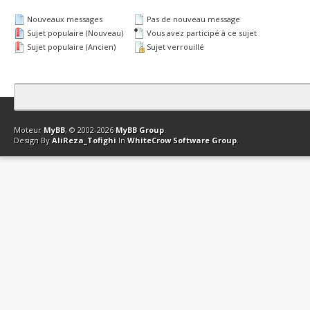
Nouveaux messages
Pas de nouveau message
Sujet populaire (Nouveau)
Vous avez participé à ce sujet
Sujet populaire (Ancien)
Sujet verrouillé
Contact
Club Affiliation
Retourner en haut
Version bas-débit (Archi
Moteur
MyBB
, © 2002-2026
MyBB Group
.
Design By
AliReza_Tofighi
In
WhiteCrow Software Group
.