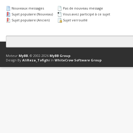
Nouveaux messages
Pas de nouveau message
Sujet populaire (Nouveau)
Vous avez participé à ce sujet
Sujet populaire (Ancien)
Sujet verrouillé
Contact
Club Affiliation
Retourner en haut
Version bas-débit (Archi
Moteur
MyBB
, © 2002-2026
MyBB Group
.
Design By
AliReza_Tofighi
In
WhiteCrow Software Group
.