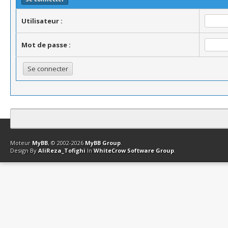
Utilisateur :
Mot de passe :
Contact
Club Affiliation
Retourner en haut
Version bas-débit (Archi
Moteur
MyBB
, © 2002-2026
MyBB Group
.
Design By
AliReza_Tofighi
In
WhiteCrow Software Group
.