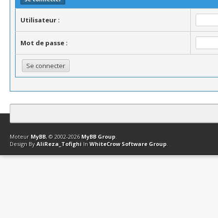
Utilisateur :
Mot de passe :
Contact
Club Affiliation
Retourner en haut
Version bas-débit (Archi
Moteur
MyBB
, © 2002-2026
MyBB Group
.
Design By
AliReza_Tofighi
In
WhiteCrow Software Group
.