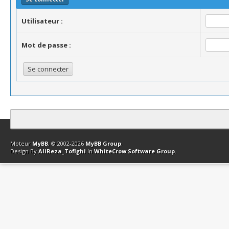
Utilisateur :
Mot de passe :
Contact
Club Affiliation
Retourner en haut
Version bas-débit (Archi
Moteur
MyBB
, © 2002-2026
MyBB Group
.
Design By
AliReza_Tofighi
In
WhiteCrow Software Group
.