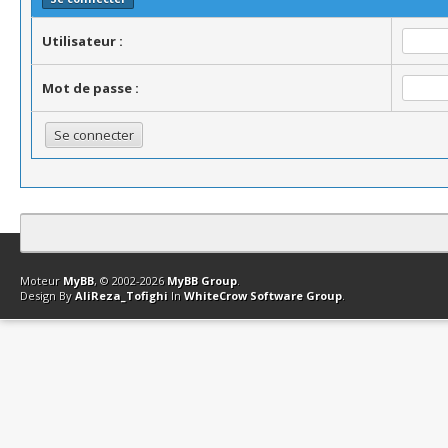
Utilisateur :
Mot de passe :
Contact
Club Affiliation
Retourner en haut
Version bas-débit (Archi
Moteur
MyBB
, © 2002-2026
MyBB Group
.
Design By
AliReza_Tofighi
In
WhiteCrow Software Group
.