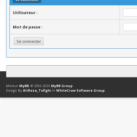
Utilisateur :
Mot de passe :
Contact
Club Affiliation
Retourner en haut
Version bas-débit (Archi
Moteur
MyBB
, © 2002-2026
MyBB Group
.
Design By
AliReza_Tofighi
In
WhiteCrow Software Group
.