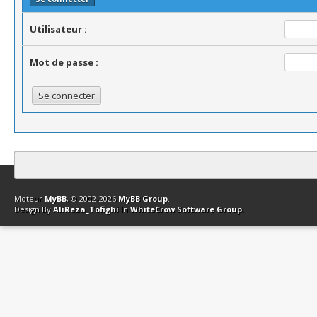
Utilisateur :
Mot de passe :
Contact
Club Affiliation
Retourner en haut
Version bas-débit (Archi
Moteur
MyBB
, © 2002-2026
MyBB Group
.
Design By
AliReza_Tofighi
In
WhiteCrow Software Group
.