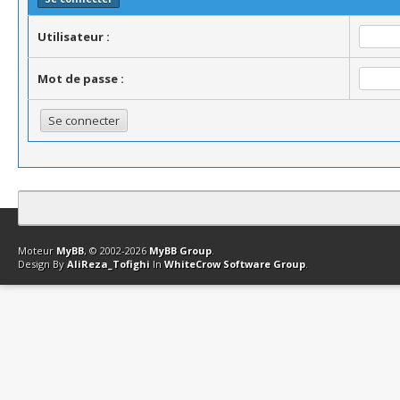
Utilisateur :
Mot de passe :
Contact
Club Affiliation
Retourner en haut
Version bas-débit (Archi
Moteur
MyBB
, © 2002-2026
MyBB Group
.
Design By
AliReza_Tofighi
In
WhiteCrow Software Group
.