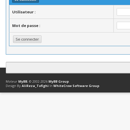
Utilisateur :
Mot de passe :
Contact
Club Affiliation
Retourner en haut
Version bas-débit (Archi
Moteur
MyBB
, © 2002-2026
MyBB Group
.
Design By
AliReza_Tofighi
In
WhiteCrow Software Group
.