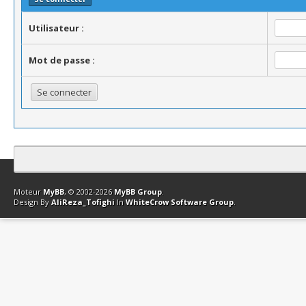
Utilisateur :
Mot de passe :
Contact
Club Affiliation
Retourner en haut
Version bas-débit (Archi
Moteur
MyBB
, © 2002-2026
MyBB Group
.
Design By
AliReza_Tofighi
In
WhiteCrow Software Group
.