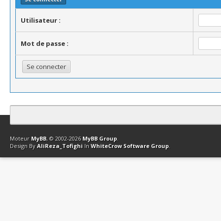
Utilisateur :
Mot de passe :
Contact
Club Affiliation
Retourner en haut
Version bas-débit (Archi
Moteur
MyBB
, © 2002-2026
MyBB Group
.
Design By
AliReza_Tofighi
In
WhiteCrow Software Group
.