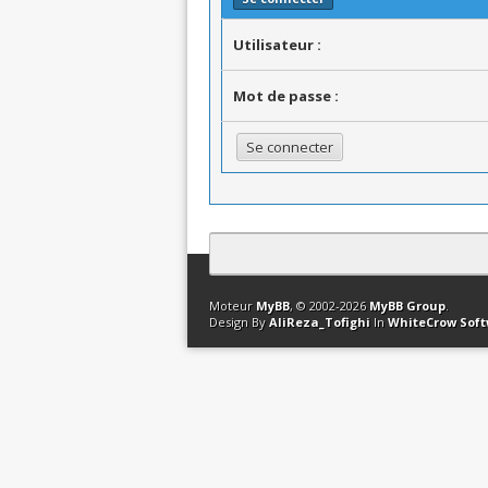
Utilisateur :
Mot de passe :
Contact
Club Affiliation
Retourner en 
Moteur
MyBB
, © 2002-2026
MyBB Group
.
Design By
AliReza_Tofighi
In
WhiteCrow Sof