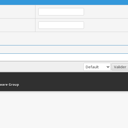
haut
Version bas-débit (Archivé)
Syndication RSS
tware Group
.