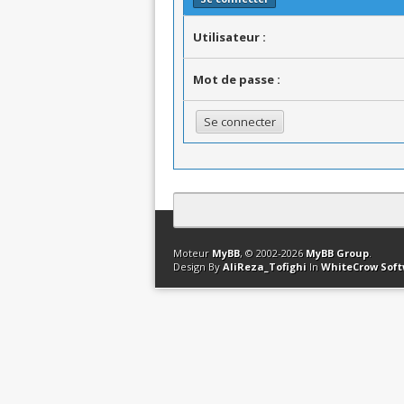
Utilisateur :
Mot de passe :
Contact
Club Affiliation
Retourner en 
Moteur
MyBB
, © 2002-2026
MyBB Group
.
Design By
AliReza_Tofighi
In
WhiteCrow Sof