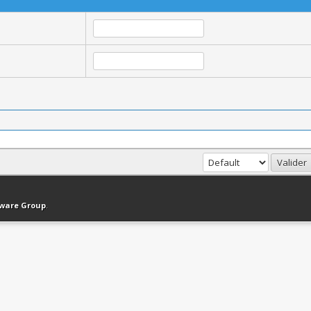
haut
Version bas-débit (Archivé)
Syndication RSS
tware Group
.