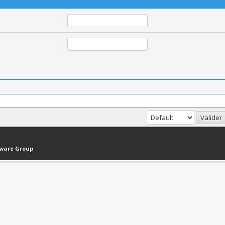
haut
Version bas-débit (Archivé)
Syndication RSS
tware Group
.