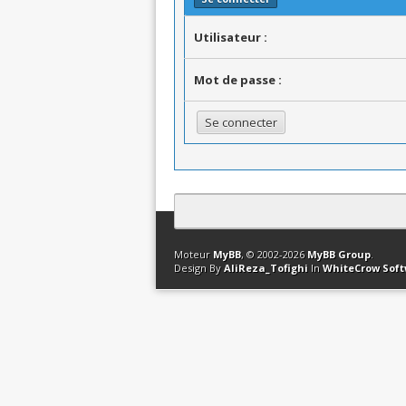
Utilisateur :
Mot de passe :
Contact
Club Affiliation
Retourner en 
Moteur
MyBB
, © 2002-2026
MyBB Group
.
Design By
AliReza_Tofighi
In
WhiteCrow Sof