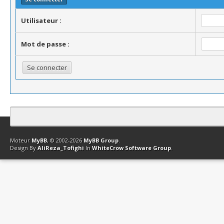
Utilisateur :
Mot de passe :
Contact
Club Affiliation
Retourner en haut
Version bas-débit (Archi
Moteur
MyBB
, © 2002-2026
MyBB Group
.
Design By
AliReza_Tofighi
In
WhiteCrow Software Group
.