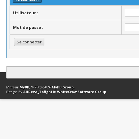
Utilisateur :
Mot de passe :
Contact
Club Affiliation
Retourner en haut
Version bas-débit (Archi
Moteur
MyBB
, © 2002-2026
MyBB Group
.
Design By
AliReza_Tofighi
In
WhiteCrow Software Group
.