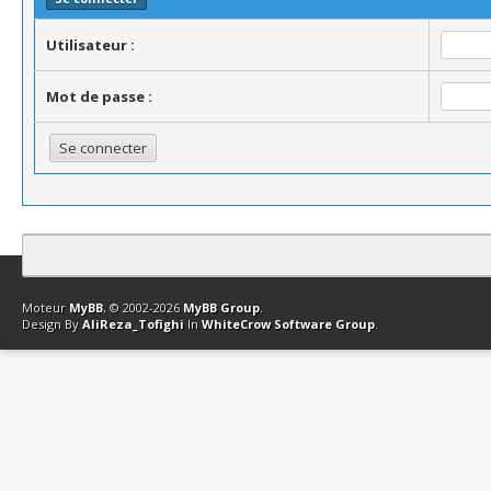
Utilisateur :
Mot de passe :
Contact
Club Affiliation
Retourner en haut
Version bas-débit (Archi
Moteur
MyBB
, © 2002-2026
MyBB Group
.
Design By
AliReza_Tofighi
In
WhiteCrow Software Group
.