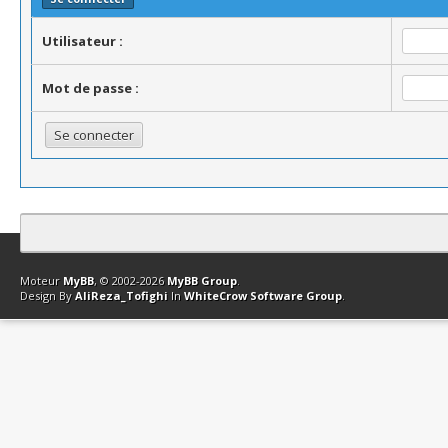
Utilisateur :
Mot de passe :
Contact
Club Affiliation
Retourner en haut
Version bas-débit (Archi
Moteur
MyBB
, © 2002-2026
MyBB Group
.
Design By
AliReza_Tofighi
In
WhiteCrow Software Group
.