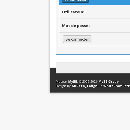
Utilisateur :
Mot de passe :
Contact
Club Affiliation
Retourner en 
Moteur
MyBB
, © 2002-2026
MyBB Group
.
Design By
AliReza_Tofighi
In
WhiteCrow Sof