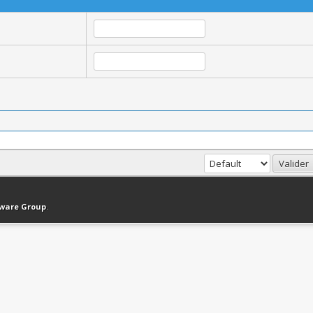
haut
Version bas-débit (Archivé)
Syndication RSS
tware Group
.