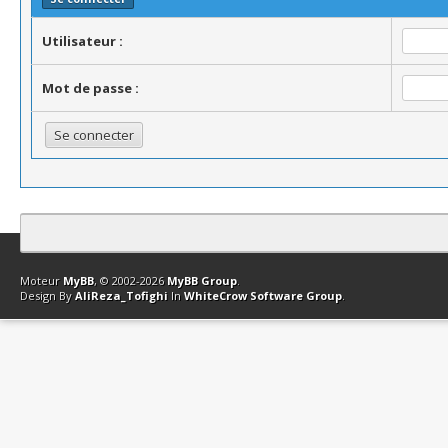
Utilisateur :
Mot de passe :
Contact
Club Affiliation
Retourner en haut
Version bas-débit (Archi
Moteur
MyBB
, © 2002-2026
MyBB Group
.
Design By
AliReza_Tofighi
In
WhiteCrow Software Group
.