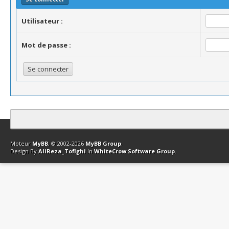
Utilisateur :
Mot de passe :
Contact
Club Affiliation
Retourner en haut
Version bas-débit (Archi
Moteur
MyBB
, © 2002-2026
MyBB Group
.
Design By
AliReza_Tofighi
In
WhiteCrow Software Group
.