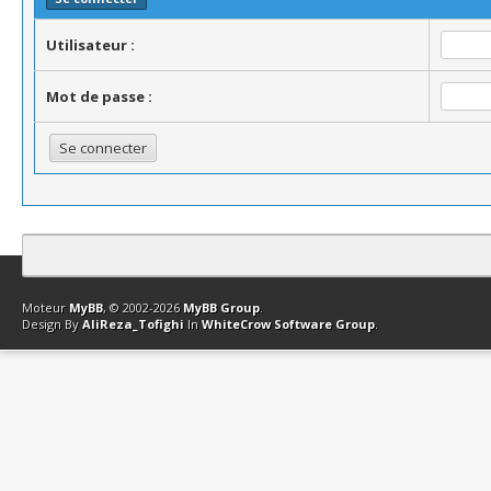
Utilisateur :
Mot de passe :
Contact
Club Affiliation
Retourner en haut
Version bas-débit (Archi
Moteur
MyBB
, © 2002-2026
MyBB Group
.
Design By
AliReza_Tofighi
In
WhiteCrow Software Group
.