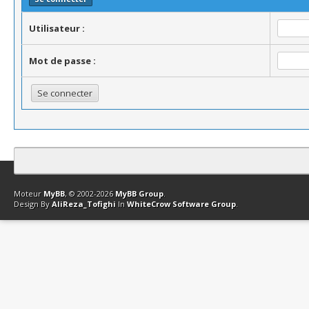
Utilisateur :
Mot de passe :
Contact
Club Affiliation
Retourner en haut
Version bas-débit (Archi
Moteur
MyBB
, © 2002-2026
MyBB Group
.
Design By
AliReza_Tofighi
In
WhiteCrow Software Group
.