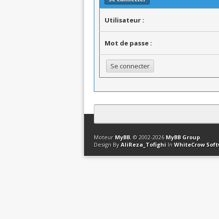
Utilisateur :
Mot de passe :
Contact
Club Affiliation
Retourner en 
Moteur
MyBB
, © 2002-2026
MyBB Group
.
Design By
AliReza_Tofighi
In
WhiteCrow Sof