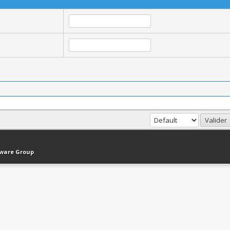
haut
Version bas-débit (Archivé)
Syndication RSS
tware Group
.