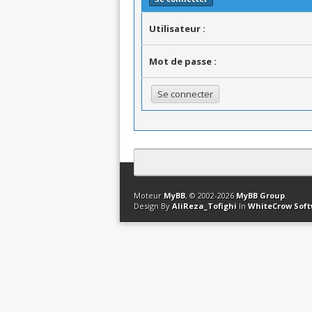
Utilisateur :
Mot de passe :
Contact
Club Affiliation
Retourner en 
Moteur
MyBB
, © 2002-2026
MyBB Group
.
Design By
AliReza_Tofighi
In
WhiteCrow Sof