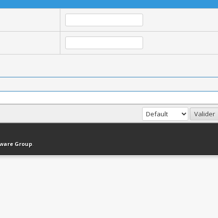
haut
Version bas-débit (Archivé)
Syndication RSS
tware Group
.