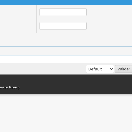
haut
Version bas-débit (Archivé)
Syndication RSS
tware Group
.