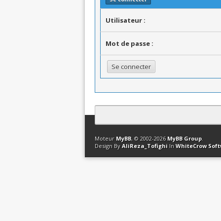
Utilisateur :
Mot de passe :
Contact
Club Affiliation
Retourner en 
Moteur
MyBB
, © 2002-2026
MyBB Group
.
Design By
AliReza_Tofighi
In
WhiteCrow Sof